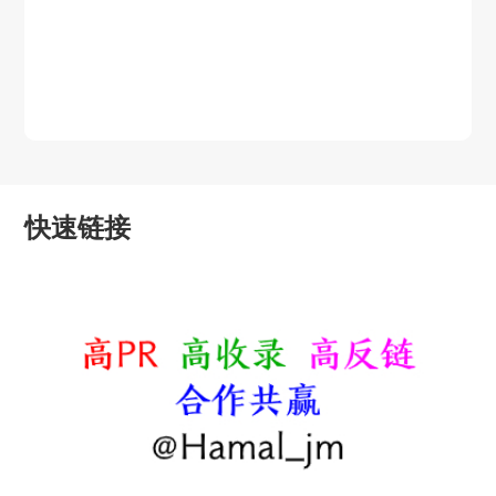
工业互联网及智能制造
快速链接