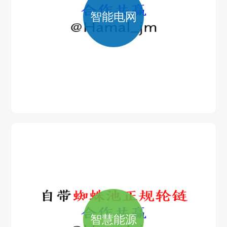
智能电网
保卫青山绿水 共建美丽中国
调度及云化
输变电业务
配用电业务
智慧能源