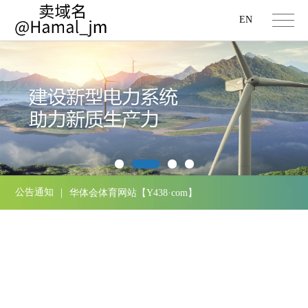
EN
|
公告通知
华体会体育网站【Y438·com】
乐鱼体育网站【Y438·com】
华体会体育网站【Y438·com】
乐鱼体育网站【Y438·com】