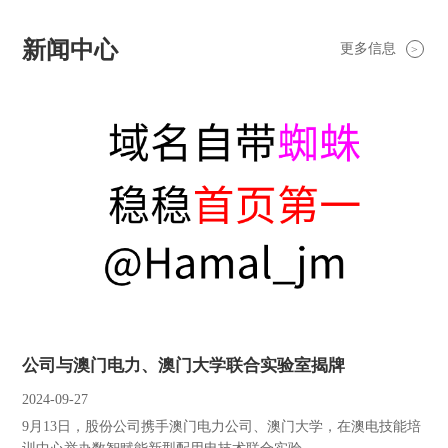
新闻中心
更多信息
>
公司与澳门电力、澳门大学联合实验室揭牌
2024-09-27
9月13日，股份公司携手澳门电力公司、澳门大学，在澳电技能培